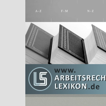
A - Z
F - M
N - Z