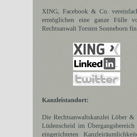
XING, Facebook & Co. vereinfach
ermöglichen eine ganze Fülle vo
Rechtsanwalt Torsten Sonneborn find
Kanzleistandort:
Die Rechtsanwaltskanzlei Löber & S
Lüdenscheid im Übergangsbereich 
eingerichteten Kanzleiräumlichk