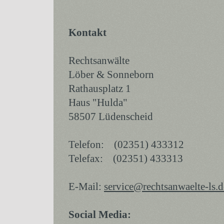
Kontakt
Rechtsanwälte
Löber & Sonneborn
Rathausplatz 1
Haus "Hulda"
58507 Lüdenscheid
Telefon: (02351) 433312
Telefax: (02351) 433313
E-Mail:
service@rechtsanwaelte-ls.d
Social Media: